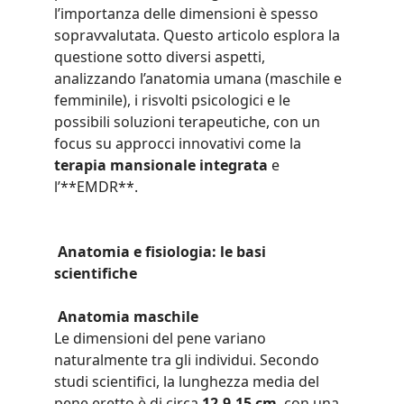
l’importanza delle dimensioni è spesso 
sopravvalutata. Questo articolo esplora la 
questione sotto diversi aspetti, 
analizzando l’anatomia umana (maschile e 
femminile), i risvolti psicologici e le 
possibili soluzioni terapeutiche, con un 
focus su approcci innovativi come la 
terapia mansionale integrata
 e 
l’**EMDR**.
Anatomia e fisiologia: le basi 
scientifiche
Anatomia maschile
Le dimensioni del pene variano 
naturalmente tra gli individui. Secondo 
studi scientifici, la lunghezza media del 
pene eretto è di circa 
12,9-15 cm
, con una 