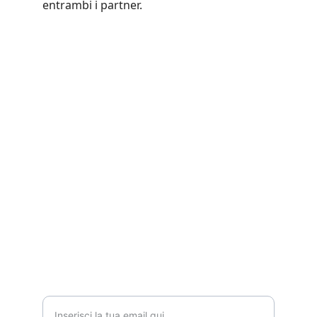
entrambi i partner.
Contatti
Siamo qui per supportarti nel tuo 
percorso.
CELL.
3394837801
INFORMAZIONI
Indirizzo email per contatto*