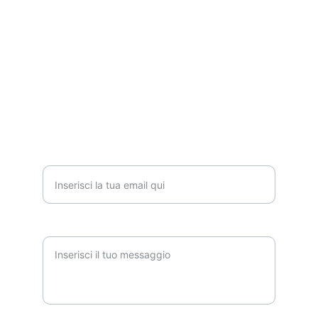
CELL.
3394837801
INFORMAZIONI
Indirizzo email per contatto*
Messaggio