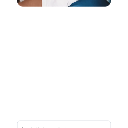
Contatti
Siamo qui per supportarti nel tuo 
percorso.
CELL.
3394837801
INFORMAZIONI
Indirizzo email per contatto*