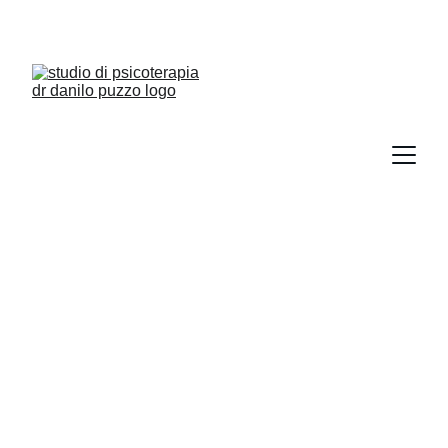
Corsi 
Scopri i corsi che offriamo e inizia il tuo 