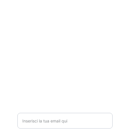
Contatti
Siamo qui per supportarti nel tuo 
percorso.
CELL.
3394837801
INFORMAZIONI
Indirizzo email per contatto*